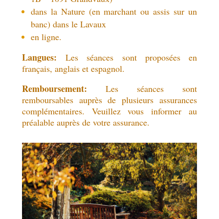
dans la Nature (en marchant ou assis sur un
banc) dans le Lavaux
en ligne.
Langues:
Les séances sont proposées en
français, anglais et espagnol.
Remboursement:
Les séances sont
remboursables auprès de plusieurs assurances
complémentaires. Veuillez vous informer au
préalable auprès de votre assurance.